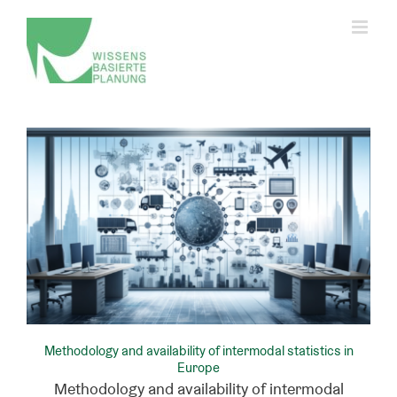
Zum
Inhalt
springen
Privatsphäre-Einstellungen ändern
Historie der Privatsphäre-Einstellungen
Einwilligungen widerrufen
Methodology and availability of intermodal statistics in
Europe
Methodology and availability of intermodal